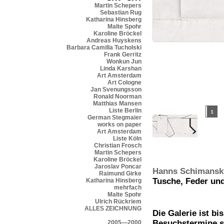
Martin Schepers
Sebastian Rug
Katharina Hinsberg
Malte Spohr
Karoline Bröckel
Andreas Huyskens
Barbara Camilla Tucholski
Frank Gerritz
Wonkun Jun
Linda Karshan
Art Amsterdam
Art Cologne
Jan Svenungsson
Ronald Noorman
Matthias Mansen
Liste Berlin
German Stegmaier
works on paper
Art Amsterdam
Liste Köln
Christian Frosch
Martin Schepers
Karoline Bröckel
Jaroslav Poncar
Hanns Schimansk
Raimund Girke
Tusche, Feder und
Katharina Hinsberg
mehrfach
Malte Spohr
Ulrich Rückriem
ALLES ZEICHNUNG
Die Galerie ist b
Besuchstermine s
2005—2000