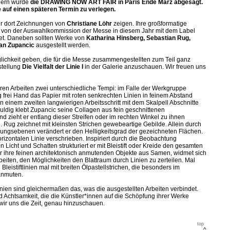
dern wurde
die DRAWING NOW ART FAIR in Paris Ende März abgesagt.
e auf einen späteren Termin zu verlegen.
ir dort Zeichnungen von
Christiane Löhr
zeigen. Ihre großformatige
 von der Auswahlkommission der Messe in diesem Jahr mit dem Label
. Daneben sollten Werke von
Katharina Hinsberg, Sebastian Rug,
jan Zupancic
ausgestellt werden.
lichkeit geben, die für die Messe zusammengestellten zum Teil ganz
stellung
Die Vielfalt der Linie I
in der Galerie anzuschauen. Wir freuen uns
hren Arbeiten zwei unterschiedliche Tempi: im Falle der Werkgruppe
 frei Hand das Papier mit roten senkrechten Linien in feinem Abstand
n einem zweiten langwierigen Arbeitsschritt mit dem Skalpell Abschnitte
uldig klebt Zupancic seine Collagen aus fein geschnittenen
nd zieht er entlang dieser Streifen oder im rechten Winkel zu ihnen
en. Rug zeichnet mit kleinsten Strichen gewebeartige Gebilde. Allein durch
ungsebenen verändert er den Helligkeitsgrad der gezeichneten Flächen.
rizontalen Linie verschrieben. Inspiriert durch die Beobachtung
Licht und Schatten strukturiert er mit Bleistift oder Kreide den gesamten
ür ihre feinen architektonisch anmutenden Objekte aus Samen, widmet sich
rbeiten, den Möglichkeiten den Blattraum durch Linien zu zerteilen. Mal
 Bleistiftlinien mal mit breiten Ölpastellstrichen, die besonders im
anmuten.
Linien sind gleichermaßen das, was die ausgestellten Arbeiten verbindet.
d Achtsamkeit, die die Künstler*innen auf die Schöpfung ihrer Werke
ir uns die Zeit, genau hinzuschauen.
top