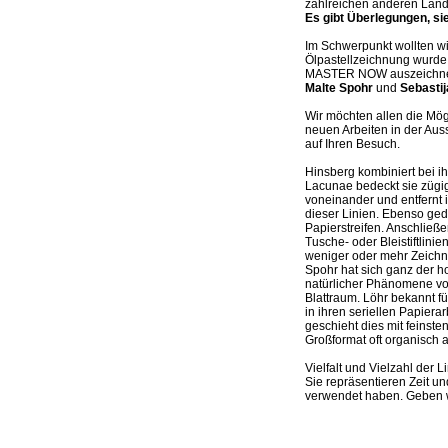
zahlreichen anderen Län
Es gibt Überlegungen, si
Im Schwerpunkt wollten w
Ölpastellzeichnung wurde
MASTER NOW auszeichnet
Malte Spohr
und
Sebasti
Wir möchten allen die Mög
neuen Arbeiten in der Aus
auf Ihren Besuch.
Hinsberg kombiniert bei i
Lacunae bedeckt sie zügig
voneinander und entfernt i
dieser Linien. Ebenso ged
Papierstreifen. Anschließe
Tusche- oder Bleistiftlini
weniger oder mehr Zeichn
Spohr hat sich ganz der ho
natürlicher Phänomene von 
Blattraum. Löhr bekannt f
in ihren seriellen Papiera
geschieht dies mit feinsten
Großformat oft organisch 
Vielfalt und Vielzahl der 
Sie repräsentieren Zeit un
verwendet haben. Geben w