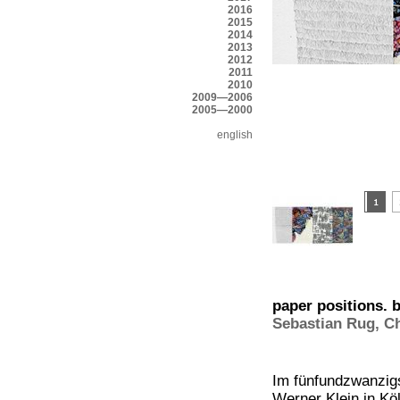
2016
2015
2014
2013
2012
2011
2010
2009—2006
2005—2000
english
paper positions. b
Sebastian Rug
,
Ch
Im fünfundzwanzigs
Werner Klein in Kö