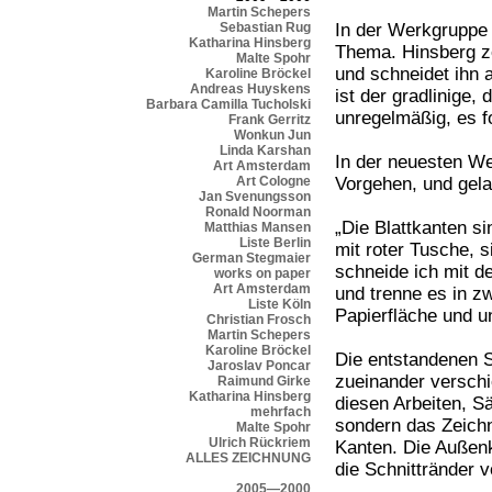
Martin Schepers
Sebastian Rug
In der Werkgruppe
Katharina Hinsberg
Thema. Hinsberg ze
Malte Spohr
und schneidet ihn 
Karoline Bröckel
Andreas Huyskens
ist der gradlinige,
Barbara Camilla Tucholski
unregelmäßig, es f
Frank Gerritz
Wonkun Jun
Linda Karshan
In der neuesten We
Art Amsterdam
Art Cologne
Vorgehen, und gela
Jan Svenungsson
Ronald Noorman
„Die Blattkanten s
Matthias Mansen
Liste Berlin
mit roter Tusche, 
German Stegmaier
schneide ich mit d
works on paper
Art Amsterdam
und trenne es in zw
Liste Köln
Papierfläche und 
Christian Frosch
Martin Schepers
Karoline Bröckel
Die entstandenen S
Jaroslav Poncar
zueinander versch
Raimund Girke
Katharina Hinsberg
diesen Arbeiten, S
mehrfach
sondern das Zeich
Malte Spohr
Ulrich Rückriem
Kanten. Die Außen
ALLES ZEICHNUNG
die Schnittränder 
2005—2000