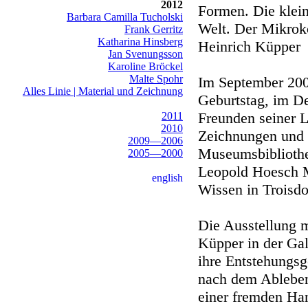
2012
Formen. Die klein
Barbara Camilla Tucholski
Welt. Der Mikro
Frank Gerritz
Katharina Hinsberg
Heinrich Küpper
Jan Svenungsson
Karoline Bröckel
Malte Spohr
Im September 2009
Alles Linie | Material und Zeichnung
Geburtstag, im De
Freunden seiner L
2011
2010
Zeichnungen und 
2009—2006
Museumsbiblioth
2005—2000
Leopold Hoesch 
english
Wissen in Troisdo
Die Ausstellung m
Küpper in der Ga
ihre Entstehungsg
nach dem Ableben 
einer fremden Han