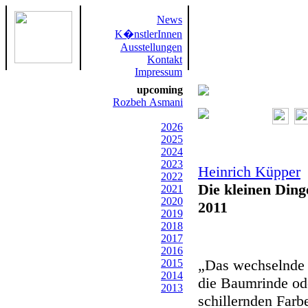
News
K�nstlerInnen
Ausstellungen
Kontakt
Impressum
upcoming
Rozbeh Asmani
2026
2025
2024
2023
Heinrich Küpper
2022
Die kleinen Dinge
2021
2020
2011
2019
2018
2017
2016
„Das wechselnde 
2015
2014
die Baumrinde oder
2013
schillernden Farb