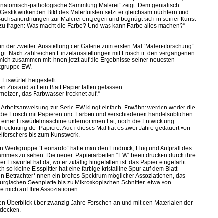
„Anatomisch-pathologische Sammlung Malerei“ zeigt. Dem genialisch
 Gestik wirkenden Bild des Malerfürsten setzt er gleichsam nüchtern und
rsuchsanordnungen zur Malerei entgegen und begnügt sich in seiner Kunst
 zu fragen: Was macht die Farbe? Und was kann Farbe alles machen?“
in der zweiten Ausstellung der Galerie zum ersten Mal “Malereiforschung“
igt. Nach zahlreichen Einzelausstellungen mit Frosch in den vergangenen
mich zusammen mit Ihnen jetzt auf die Ergebnisse seiner neuesten
kgruppe EW.
Eiswürfel hergestellt.
n Zustand auf ein Blatt Papier fallen gelassen.
hmelzen, das Farbwasser trocknet auf.“
e Arbeitsanweisung zur Serie EW klingt einfach. Erwähnt werden weder die
 die Frosch mit Papieren und Farben und verschiedenen handelsüblichen
u einer Eiswürfelmaschine unternommen hat, noch die Entwicklung
ie Trocknung der Papiere. Auch dieses Mal hat es zwei Jahre gedauert von
eiforschers bis zum Kunstwerk.
en Werkgruppe “Leonardo“ hatte man den Eindruck, Flug und Aufprall des
ammes zu sehen. Die neuen Papierarbeiten “EW“ beeindrucken durch ihre
r Eiswürfel hat da, wo er zufällig hingefallen ist, das Papier eingefärbt
 so kleine Eissplitter hat eine farbige kristalline Spur auf dem Blatt
den Betrachter*innen ein breites Spektrum möglicher Assoziationen, das
urgischen Seenplatte bis zu Mikroskopischen Schnitten etwa von
ue mich auf Ihre Assoziationen.
nen Überblick über zwanzig Jahre Forschen an und mit den Materialen der
ntdecken.