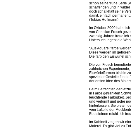
schon seine frühe Serie 
schaffenden und in wilder
doch schalkhaft seine Ve
damit, einfach permanent
(Tobias Hoffmann)
Im Oktober 2000 habe ich 
von Christian Frosch geze
zwanzig Jahren freue ich 
Untersuchungen: die Wer
“Aus Aquarellfarbe werden 
Diese werden im gefrorene
Die farbigen Eiswürfel sc
Die von Frosch formuliert
zahlreichen Experimente,
Eiswürfelformen bis hin z
spezieller Gestelle für d
der ersten Idee des Maler
Beim Betrachten der letzt
in Farbe getränkten Schw
leuchtende Farbigkeit. Jede
und verformt und jeder noch
hinterlassen. Sie bieten 
vom Luftbild der Mecklenb
Edelsteinen reicht. Ich fre
Im Kabinett zeigen wir ei
Malerei. Es gibt viel zu E