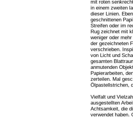
mit roten senkrech
in einem zweiten la
dieser Linien. Ebe
geschnittenen Papie
Streifen oder im re
Rug zeichnet mit k
weniger oder mehr 
der gezeichneten F
verschrieben. Insp
von Licht und Schat
gesamten Blattraum
anmutenden Objekte
Papierarbeiten, de
zerteilen. Mal gesch
Ölpastellstrichen,
Vielfalt und Vielza
ausgestellten Arbei
Achtsamkeit, die d
verwendet haben. G