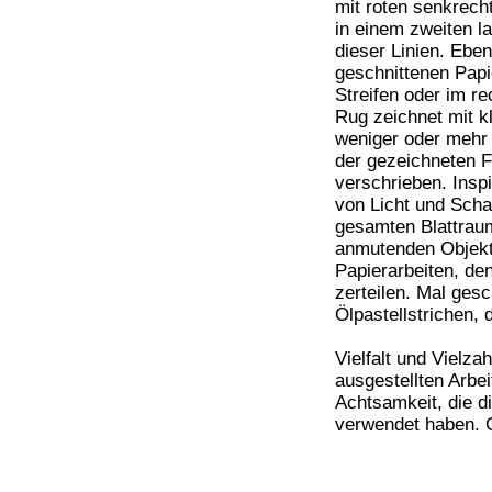
mit roten senkrech
in einem zweiten la
dieser Linien. Ebe
geschnittenen Papie
Streifen oder im re
Rug zeichnet mit k
weniger oder mehr 
der gezeichneten F
verschrieben. Insp
von Licht und Schat
gesamten Blattraum
anmutenden Objekte
Papierarbeiten, de
zerteilen. Mal gesch
Ölpastellstrichen,
Vielfalt und Vielza
ausgestellten Arbei
Achtsamkeit, die d
verwendet haben. G