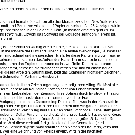
Tempelhof statt.
 Arbeiten dreier Zeichnerinnen Bettina Blohm, Katharina Hinsberg und
hselt seit beinahe 20 Jahren alle drei Monate zwischen New York, wo sie
 malt, und Berlin, wo Arbeiten auf Papier entstehen. Bis 25.4. zeigen wir in
e ihre Arbeiten in der Galerie in Köln. „In meinen Arbeiten geht es um
und Rhythmus. Obwohl das Schwarz der Gouache sehr dominierend ist,
a Blohm)
ist der Schnitt so wichtig wie die Linie, die sie aus dem Blatt löst. Von
ei insbesondere der Blattrand. Über die neuesten Werkgruppe „Säumnisse“
nten sind schmal und messerscharf. Ich färbe diese Kanten mit roter Tusche
markieren und säumen das Außen des Blatts. Dann schneide ich mit dem
eals, durch das Papier und trenne es in zwei Teile. Die entstandenen
er gefärbt, bevor ich sie zueinander verschiebe und zu einem neuen
i diesen Arbeiten, Säumnissen, folgt das Schneiden nicht dem Zeichnen,
 Schneiden.“ (Katharina Hinsberg)
mentiert in ihren Zeichnungen tagebuchartig ihren Alltag. Sie lässt alle
bens teilhaben: am Kauf eines Kaffees oder von Lebensmitteln im
ihrem Liebesleben, der Zeugung Ihres Sohnes durch In-vitro-Fertilisation
d finanziell herausfordernden Trennung von ihrer Frau.
erkgruppe Income´s Outcome legt Phelps offen, was in der Kunstwelt in
 findet. Sie gibt Einblick in ihre Einnahmen und Ausgaben. Unter einer
arstellenden Zeichnung malt sie einen roten Strichcode. Dabei steht jeder
egebenen Dollar. Wird eine solche Zeichnung verkauft fertigt sie eine Kopie
 ergänzt sie um einen grünen Strichcode, jeder grüne Strich steht für
. Wird diese verkauft, fertigt sie die nächste Generation (third
ter. Außerdem fügt sie handschriftlich den Namen der KäuferIn, Zeitpunkt
u. Wer eine Zeichnung von Phelps erwirbt, wird in der nächsten