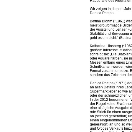
Haupthalle des Flughafen 
Wir zeigen in diesem Jahr
Danica Phelps.
Bettina Blohm (*1961) wec
meist großformatige Bilder
der Ausstellung Jenaer Fug
Stabilität und Bewegung 
geht es um Licht.“ (Bettin
Katharina Hinsberg (*1967) 
großem Interesse ist dab
schreibt sie: „Die Blattka
oder Aquarellfarben, sie 
Messer, entlang eines Lin
Schnittkanten werden wied
Format zusammensetze. Be
sondern das Zeichnen dem
Danica Phelps (*1971) doku
an allen Details ihres Le
Supermarkt ebenso wie an 
oder der schmerzlichen un
In der 2012 begonnenen W
der Regel keine Erwähnung
eine alltägliche Ausgabe d
rote Strich für einen ausg
an (second generation) und
einen eingenommenen Dollar
generation) an und so wei
und Ort des Verkaufs hinz