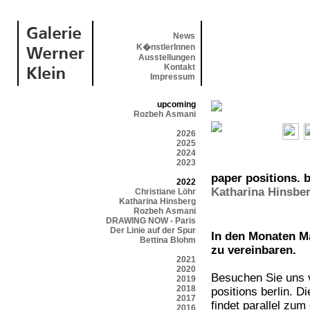
News
K�nstlerInnen
Ausstellungen
Kontakt
Impressum
upcoming
Rozbeh Asmani
2026
2025
2024
2023
paper positions. b
2022
Katharina Hinsbe
Christiane Löhr
Katharina Hinsberg
Rozbeh Asmani
DRAWING NOW - Paris
Der Linie auf der Spur
In den Monaten Ma
Bettina Blohm
zu vereinbaren.
2021
2020
Besuchen Sie uns v
2019
2018
positions berlin. D
2017
findet parallel zum
2016