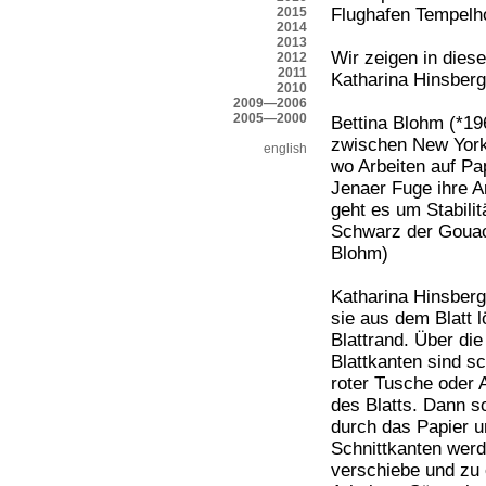
2015
Flughafen Tempelho
2014
2013
Wir zeigen in dies
2012
2011
Katharina Hinsberg
2010
2009—2006
2005—2000
Bettina Blohm (*19
zwischen New York,
english
wo Arbeiten auf Pap
Jenaer Fuge ihre Ar
geht es um Stabil
Schwarz der Gouach
Blohm)
Katharina Hinsberg 
sie aus dem Blatt 
Blattrand. Über di
Blattkanten sind s
roter Tusche oder 
des Blatts. Dann s
durch das Papier u
Schnittkanten werd
verschiebe und zu