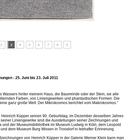
ungen - 25. Juni bis 23. Juli 2011
 Wassers hinter meinem Haus, die Baumrinde oder der Stein, sie alle
chillernden Farben, von Liniengewirken und phantastischen Formen. Die
n eine ganz große Welt. Der Mikrokosmos berichtet vom Makrokosmos.“
e Heinrich Küpper seinen 90. Geburtstag, im Dezember desselben Jahres
 seiner Liniengewirke sind die Ausstellungen seiner Zeichnungen und
a und der Museumsbibliothek im Museum Ludwig in Köln, dem Leopold
nd dem Museum Burg Wissen in Troisdorf in lebhafter Erinnerung.
tiftzeichnungen von Heinrich Küpper in der Galerie Werner Klein kann man