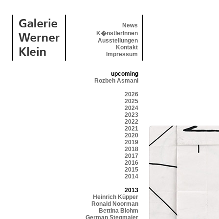
News
K�nstlerInnen
Ausstellungen
Kontakt
Impressum
upcoming
Rozbeh Asmani
2026
2025
2024
2023
2022
2021
2020
2019
2018
2017
2016
2015
2014
2013
Heinrich Küpper
Ronald Noorman
Bettina Blohm
German Stegmaier