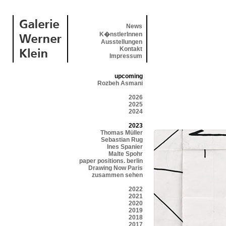
News
K�nstlerInnen
Ausstellungen
Kontakt
Impressum
upcoming
Rozbeh Asmani
2026
2025
2024
2023
Thomas Müller
Sebastian Rug
Ines Spanier
Malte Spohr
paper positions. berlin
Drawing Now Paris
zusammen sehen
2022
2021
2020
2019
2018
2017