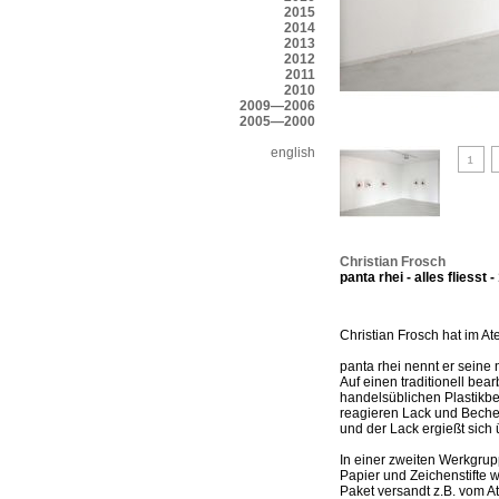
2015
2014
2013
2012
2011
2010
2009—2006
2005—2000
english
Christian Frosch
panta rhei - alles fliesst 
Christian Frosch hat im A
panta rhei nennt er seine 
Auf einen traditionell bearb
handelsüblichen Plastikbech
reagieren Lack und Becher 
und der Lack ergießt sich ü
In einer zweiten Werkgru
Papier und Zeichenstifte w
Paket versandt z.B. vom A