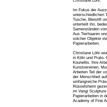
Christiane Löhr.
Im Fokus der Ausst
unterschiedlichen 
Tusche, Bleistift un
unterteilt ihn, bede
Samenständen von P
Aus Tierhaaren un
solcher Objekte st
Papierarbeiten.
Christiane Löhr wu
in Köln und Prato. 
Kounellis. Ihre Arb
Kunstvereinen, Mus
Arbeiten Teil der 
der Menschheit auf
umfangreiche Präsen
Rüsselsheim gezeig
im Vangi Sculptur
Papierarbeiten in d
Academy of Fine Ar