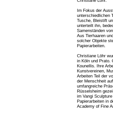
Christiane Löhr.
Im Fokus der Ausst
unterschiedlichen 
Tusche, Bleistift un
unterteilt ihn, bede
Samenständen von P
Aus Tierhaaren un
solcher Objekte st
Papierarbeiten.
Christiane Löhr wu
in Köln und Prato. 
Kounellis. Ihre Arb
Kunstvereinen, Mus
Arbeiten Teil der 
der Menschheit auf
umfangreiche Präsen
Rüsselsheim gezeig
im Vangi Sculptur
Papierarbeiten in d
Academy of Fine Ar