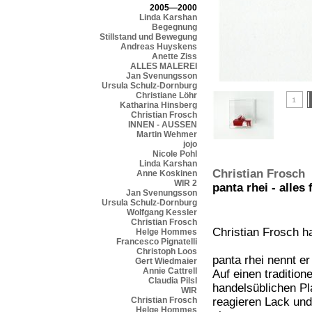
2005—2000
Linda Karshan
Begegnung
Stillstand und Bewegung
Andreas Huyskens
Anette Ziss
ALLES MALEREI
Jan Svenungsson
Ursula Schulz-Dornburg
Christiane Löhr
Katharina Hinsberg
Christian Frosch
INNEN - AUSSEN
Martin Wehmer
jojo
Nicole Pohl
Linda Karshan
Christian Frosch
Anne Koskinen
WIR 2
panta rhei - alles 
Jan Svenungsson
Ursula Schulz-Dornburg
Wolfgang Kessler
Christian Frosch
Christian Frosch h
Helge Hommes
Francesco Pignatelli
Christoph Loos
panta rhei nennt er
Gert Wiedmaier
Annie Cattrell
Auf einen traditione
Claudia Pilsl
handelsüblichen Pla
WIR
Christian Frosch
reagieren Lack und
Helge Hommes